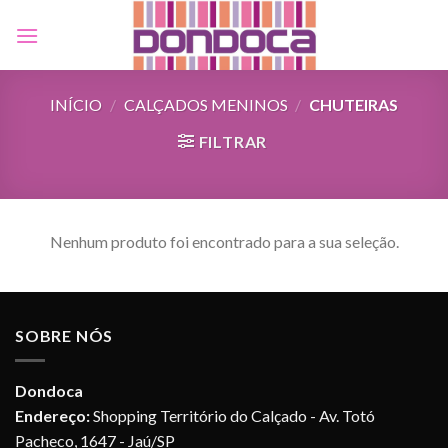
Skip
to
content
INÍCIO
/
CALÇADOS MENINOS
/
CHUTEIRAS
FILTRAR
Nenhum produto foi encontrado para a sua seleção.
SOBRE NÓS
Dondoca
Endereço:
Shopping Território do Calçado - Av. Totó
Pacheco, 1647 - Jaú/SP